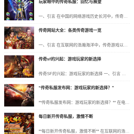
玩家眼中的传奇私服：回忆与展望
一、引言 在中国的网络游戏历史长河中，传奇私服扮演着不可忽视的角色。无论是曾经的火热还是如今的依然有人痴迷，它都在无数玩家的回忆中占据一席之地。本篇文章将从专业角度探讨传奇私服在玩家眼中的价值、影响及未来发展展望。 二、传奇私服的历史回顾 传奇私服，顾名思义，是指非官方运营的《传奇》游戏服务器。自《传奇...
传奇网站大全：各类传奇游戏一览
一、引言 在互联网的浩瀚海洋中，传奇游戏以其独特的魅力，吸引了无数玩家的目光。这些游戏以其独特的玩法、丰富的剧情和多样的角色设定，为玩家带来了无尽的乐趣。本文将为大家带来“传奇网站大全”，带领大家一览各类传奇游戏的精彩世界。 二、传奇游戏概述 传奇游戏是一种网络游戏，以其独特的战斗系统和丰富的游戏内容，...
传奇sf的兴起：游戏玩家的新选择
传奇SF的兴起：游戏玩家的新选择 一、引言 随着互联网技术的不断发展和普及，网络游戏已成为人们日常生活中不可或缺的一部分。在众多网络游戏中，传奇SF以其独特的游戏玩法、丰富的游戏内容和较高的可玩性，逐渐成为游戏玩家的新选择。本文将深入探讨传奇SF的兴起，以及其作为游戏玩家的新选择所带来的影响和变化。 二...
“传奇私服发布网：游戏玩家的新选择？”
**传奇私服发布网：游戏玩家的新选择？** 在电子游戏世界中，有一个始终充满活力且充满无尽可能的领域，那就是网络游戏。在这片广阔的海洋中，传奇系列游戏凭借其独特的魅力和深入人心的故事情节，成为了众多玩家的心头好。随着正版游戏的不断发展，传奇私服作为游戏世界的一支重要力量，也逐渐崭露头角。今天，我们就来探讨一...
每日新开传奇私服，激情不断
**每日新开传奇私服，激情不断** 在互联网的浩瀚海洋中，有一款游戏始终能掀起无数玩家的热潮，那就是《传奇》。时至今日，每天都有新的传奇私服如雨后春笋般涌现，为玩家们带来了无尽的激情与挑战。本文将带您走进这个充满激情的私服世界，了解其背后的魅力与影响。 一、传奇私服的新鲜体验 随着科技的发展，传奇私服不...