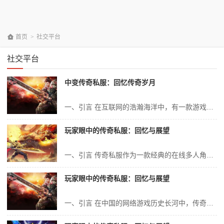
首页
>
社交平台
社交平台
中变传奇私服：回忆传奇岁月
一、引言 在互联网的浩瀚海洋中，有一款游戏以其独特的魅力，吸引了无数玩家的目光，那就是“中变传奇私服”。作为一款经典的网络游戏，它不仅承载了无数玩家的青春回忆，更在虚拟世界中构建了一个庞大的社交网络。本文将通过探讨中变传奇私服的历史背景、游戏特点、玩家群体、社会影响等方面，来回顾这段传奇岁月。 二、中变传...
玩家眼中的传奇私服：回忆与展望
一、引言 传奇私服作为一款经典的在线多人角色扮演游戏，在众多玩家的心中有着不可替代的地位。从其诞生至今，它不仅是一种游戏，更是一种文化、一种回忆。玩家眼中的传奇私服，是一个充满激情、挑战、友谊与回忆的世界。本文将从玩家的角度出发，深入探讨传奇私服的历史、现状及未来展望。 二、传奇私服的历史回顾 传奇私服...
玩家眼中的传奇私服：回忆与展望
一、引言 在中国的网络游戏历史长河中，传奇私服无疑是一颗璀璨的明星。对于许多玩家来说，传奇私服不仅是一款游戏，更是一种情怀，一段青春的回忆。今天，我们就来谈谈玩家眼中的传奇私服，探讨它的过去、现在和未来。 二、传奇私服的起源与繁荣 传奇私服，即非官方运营的《传奇》游戏服务器。自《传奇》游戏进入中国以来，...